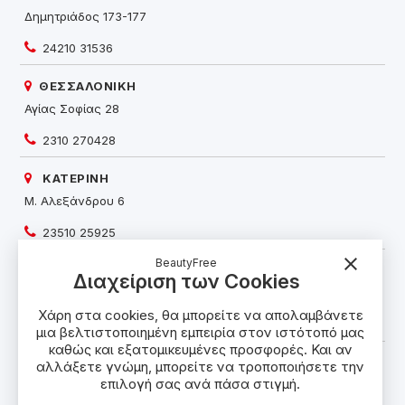
Δημητριάδος 173-177
24210 31536
ΘΕΣΣΑΛΟΝΙΚΗ
Αγίας Σοφίας 28
2310 270428
ΚΑΤΕΡΙΝΗ
Μ. Αλεξάνδρου 6
23510 25925
close
BeautyFree
ΧΑΝΙΑ
Διαχείριση των Cookies
Σκαλίδη 12
Χάρη στα cookies, θα μπορείτε να απολαμβάνετε
28210 02281
μια βελτιστοποιημένη εμπειρία στον ιστότοπό μας
καθώς και εξατομικευμένες προσφορές. Και αν
SPOT ΧΑΝΙΑ
αλλάξετε γνώμη, μπορείτε να τροποποιήσετε την
επιλογή σας ανά πάσα στιγμή.
Καραολή & Δημητρίου 3-5