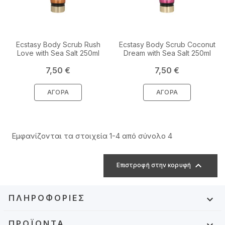
Ecstasy Body Scrub Rush
Ecstasy Body Scrub Coconut
Love with Sea Salt 250ml
Dream with Sea Salt 250ml
Τιμή
Τιμή
7,50 €
7,50 €
ΑΓΟΡΆ
ΑΓΟΡΆ
Εμφανίζονται τα στοιχεία 1-4 από σύνολο 4

Επιστροφή στην κορυφή
ΠΛΗΡΟΦΟΡΊΕΣ

ΠΡΟΪΌΝΤΑ