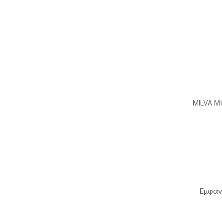
MILVA Μ
Εμφαν