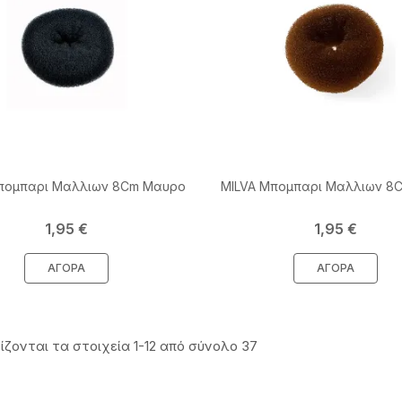
πομπαρι Μαλλιων 8Cm Μαυρο
MILVA Μπομπαρι Μαλλιων 8
Τιμή
Τιμή
1,95 €
1,95 €
ΑΓΟΡΆ
ΑΓΟΡΆ
ίζονται τα στοιχεία 1-12 από σύνολο 37