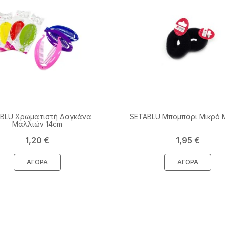
BLU Χρωματιστή Δαγκάνα
SETABLU Μπομπάρι Μικρό
Μαλλιών 14cm
Τιμή
Τιμή
1,20 €
1,95 €
ΑΓΟΡΆ
ΑΓΟΡΆ