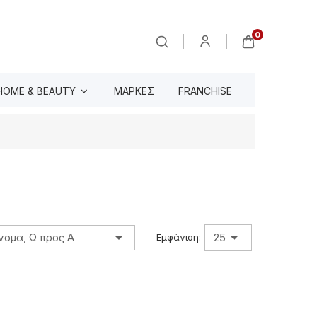
0
HOME & BEAUTY
ΜΆΡΚΕΣ
FRANCHISE


νομα, Ω προς Α
25
Εμφάνιση: