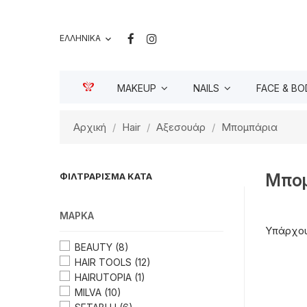
ΕΛΛΗΝΙΚΆ

MAKEUP
NAILS
FACE & BO
Αρχική
Hair
Αξεσουάρ
Μπομπάρια
Μπο
ΦΙΛΤΡΆΡΙΣΜΑ ΚΑΤΆ
ΜΆΡΚΑ
Υπάρχου
BEAUTY
(8)
HAIR TOOLS
(12)
HAIRUTOPIA
(1)
MILVA
(10)