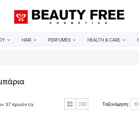
DY
HAIR
PERFUMES
HEALTH & CARE
μπάρια
Ό
Ταξινόμηση:
ν 37 προϊόντα.