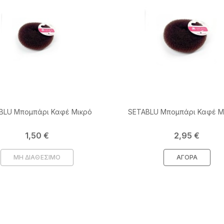
BLU Μπομπάρι Καφέ Μικρό
SETABLU Μπομπάρι Καφέ 
Τιμή
Τιμή
1,50 €
2,95 €
ΜΗ ΔΙΑΘΕΣΙΜΟ
ΑΓΟΡΆ