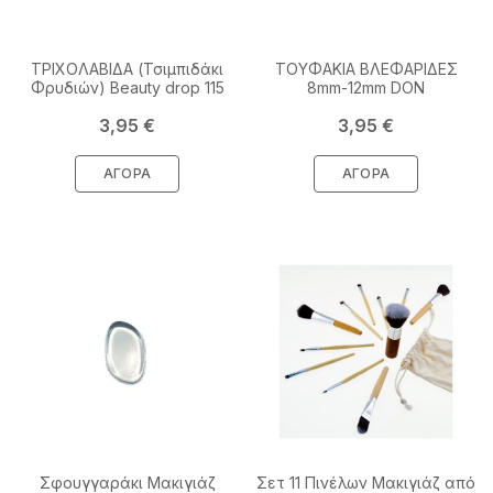
ΤΡΙΧΟΛΑΒΙΔΑ (Τσιμπιδάκι
ΤΟΥΦΑΚΙΑ ΒΛΕΦΑΡΙΔΕΣ
Φρυδιών) Beauty drop 115
8mm-12mm DON
Τιμή
Τιμή
3,95 €
3,95 €
ΑΓΟΡΆ
ΑΓΟΡΆ
Σφουγγαράκι Μακιγιάζ
Σετ 11 Πινέλων Μακιγιάζ από