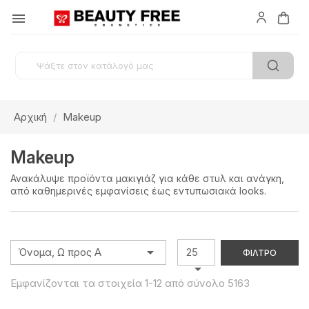

Αρχική
Makeup
Makeup
Ανακάλυψε προϊόντα μακιγιάζ για κάθε στυλ και ανάγκη,
από καθημερινές εμφανίσεις έως εντυπωσιακά looks.

Όνομα, Ω προς Α
25
ΦΊΛΤΡΟ

Εμφανίζονται τα στοιχεία 1-12 από σύνολο 5163