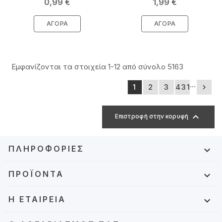
Τιμή
Τιμή
0,99 €
1,99 €
ΑΓΟΡΆ
ΑΓΟΡΆ
Εμφανίζονται τα στοιχεία 1-12 από σύνολο 5163
…
1
2
3
431


Επιστροφή στην κορυφή
ΠΛΗΡΟΦΟΡΊΕΣ

ΠΡΟΪΌΝΤΑ

Η ΕΤΑΙΡΕΊΑ
