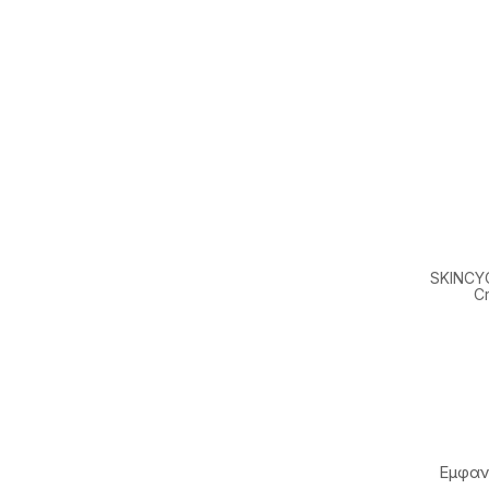
SKINCYC
C
Εμφαν