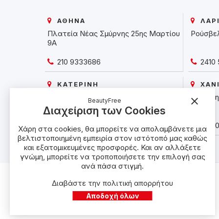
ΑΘΗΝΑ
ΛΑΡ
Πλατεία Νέας Σμύρνης 25ης Μαρτίου
Ρούσβε
9Α
210 9333686
2410 
ΚΑΤΕΡΙΝΗ
ΧΑΝ
Μ. Αλεξάνδρου 6
Σκαλίδη
close
BeautyFree
Διαχείριση των Cookies
23510 25925
28210
Χάρη στα cookies, θα μπορείτε να απολαμβάνετε μια
βελτιστοποιημένη εμπειρία στον ιστότοπό μας καθώς
και εξατομικευμένες προσφορές. Και αν αλλάξετε
γνώμη, μπορείτε να τροποποιήσετε την επιλογή σας
ανά πάσα στιγμή.
Διαβάστε την πολιτική απορρήτου
Αποδοχή όλων