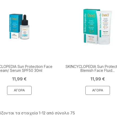
LOPEDIA Sun Protection Face
SKINCYCLOPEDIA Sun Protecti
ream/ Serum SPF50 30ml
Blemish Face Fluid...
Τιμή
Τιμή
11,99 €
11,99 €
ΑΓΟΡΆ
ΑΓΟΡΆ
ίζονται τα στοιχεία 1-12 από σύνολο 75