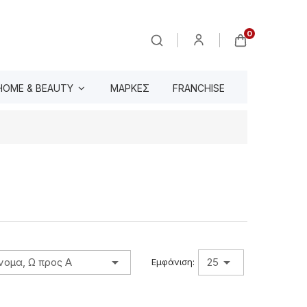
0
HOME & BEAUTY
ΜΆΡΚΕΣ
FRANCHISE


νομα, Ω προς Α
25
Εμφάνιση: