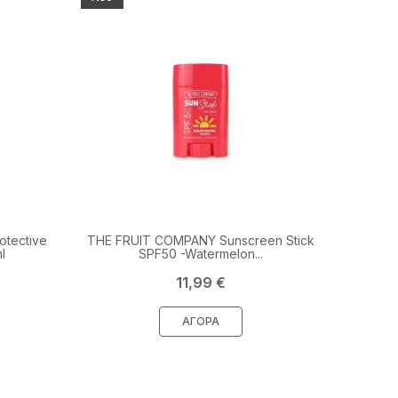
otective
THE FRUIT COMPANY Sunscreen Stick
l
SPF50 -Watermelon...
Τιμή
11,99 €
ΑΓΟΡΆ