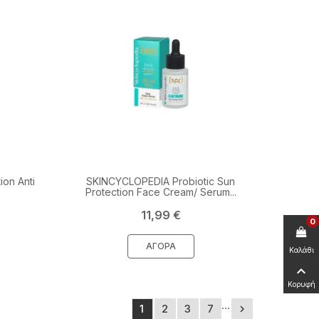
on Anti
SKINCYCLOPEDIA Probiotic Sun
Protection Face Cream/ Serum...
Τιμή
11,99 €
0
ΑΓΟΡΆ
Καλάθι

Κορυφή
…
1
2
3
7
