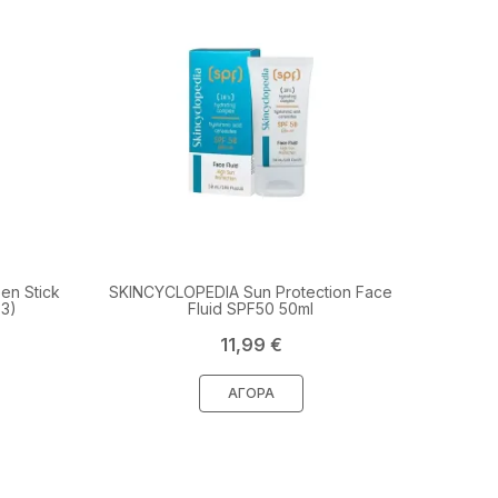
n Stick
SKINCYCLOPEDIA Sun Protection Face
-3)
Fluid SPF50 50ml
Τιμή
11,99 €
ΑΓΟΡΆ