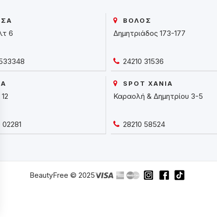
ΙΣΑ
ΒΟΛΟΣ
λτ 6
Δημητριάδος 173-177
533348
24210 31536
ΙΑ
SPOT ΧΑΝΙΑ
 12
Καραολή & Δημητρίου 3-5
 02281
28210 58524
BeautyFree © 2025