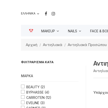
ΕΛΛΗΝΙΚΆ

MAKEUP
NAILS
FACE & BO
Αρχική
Αντιηλιακά
Αντιηλιακά Προσώπου
Αντι
ΦΙΛΤΡΆΡΙΣΜΑ ΚΑΤΆ
Αντιηλια
ΜΆΡΚΑ
BEAUTY
(2)
BYPHASSE
(4)
Υπάρχου
CARROTEN
(12)
EVELINE
(3)