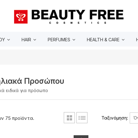
DY
HAIR
PERFUMES
HEALTH & CARE
ηλιακά Προσώπου
κά ειδικά για πρόσωπο
Ό
Ταξινόμηση:
ν 75 προϊόντα.