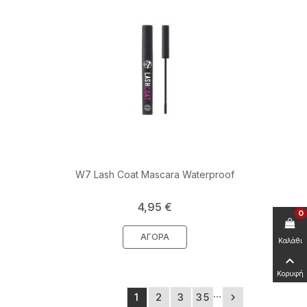
W7 Lash Coat Mascara Waterproof
Τιμή
4,95 €
0
ΑΓΟΡΆ
Καλάθι

Κορυφή
…
1
2
3
35
