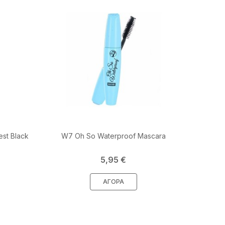
st Black
W7 Oh So Waterproof Mascara
Τιμή
5,95 €
ΑΓΟΡΆ