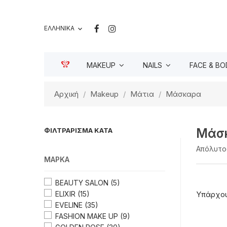
ΕΛΛΗΝΙΚΆ

MAKEUP
NAILS
FACE & BO
Αρχική
Makeup
Mάτια
Μάσκαρα
Μάσ
ΦΙΛΤΡΆΡΙΣΜΑ ΚΑΤΆ
Απόλυτο
ΜΆΡΚΑ
BEAUTY SALON
(5)
ELIXIR
(15)
Υπάρχου
EVELINE
(35)
FASHION MAKE UP
(9)