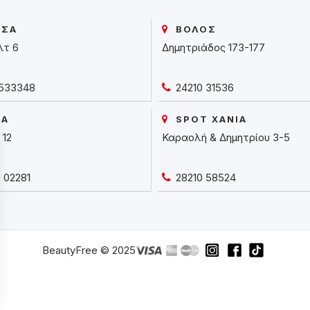
ΙΣΑ
ΒΟΛΟΣ
λτ 6
Δημητριάδος 173-177
533348
24210 31536
ΙΑ
SPOT ΧΑΝΙΑ
 12
Καραολή & Δημητρίου 3-5
 02281
28210 58524
BeautyFree © 2025