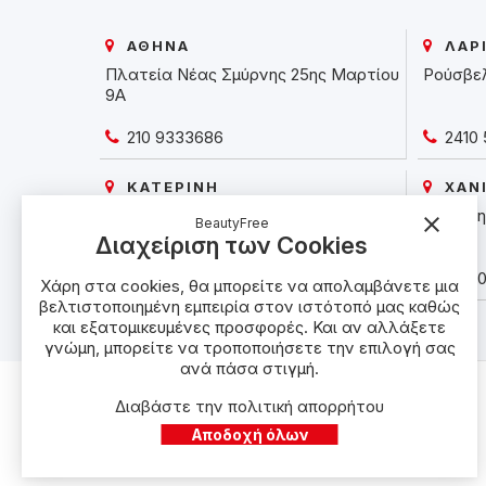
ΑΘΗΝΑ
ΛΑΡ
Πλατεία Νέας Σμύρνης 25ης Μαρτίου
Ρούσβε
9Α
210 9333686
2410 
ΚΑΤΕΡΙΝΗ
ΧΑΝ
Μ. Αλεξάνδρου 6
Σκαλίδη
close
BeautyFree
Διαχείριση των Cookies
23510 25925
28210
Χάρη στα cookies, θα μπορείτε να απολαμβάνετε μια
βελτιστοποιημένη εμπειρία στον ιστότοπό μας καθώς
και εξατομικευμένες προσφορές. Και αν αλλάξετε
γνώμη, μπορείτε να τροποποιήσετε την επιλογή σας
ανά πάσα στιγμή.
Διαβάστε την πολιτική απορρήτου
Αποδοχή όλων