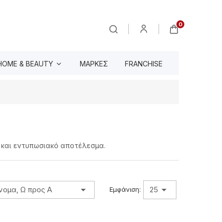
0
HOME & BEAUTY
ΜΆΡΚΕΣ
FRANCHISE
 και εντυπωσιακό αποτέλεσμα.


νομα, Ω προς Α
25
Εμφάνιση: