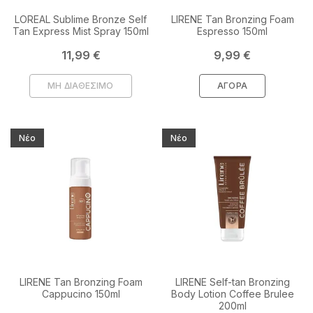
LOREAL Sublime Bronze Self
LIRENE Tan Bronzing Foam
Tan Express Mist Spray 150ml
Espresso 150ml
Τιμή
Τιμή
11,99 €
9,99 €
ΜΗ ΔΙΑΘΕΣΙΜΟ
ΑΓΟΡΆ
Νέο
Νέο
LIRENE Tan Bronzing Foam
LIRENE Self-tan Bronzing
Cappucino 150ml
Body Lotion Coffee Brulee
200ml