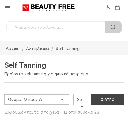

Αρχική
Αντιηλιακά
Self Tanning
Self Tanning
Προϊόντα self tanning για φυσικό μαύρισμα

Όνομα, Ω προς Α
25
ΦΊΛΤΡΟ

Εμφανίζονται τα στοιχεία 1-12 από σύνολο 23