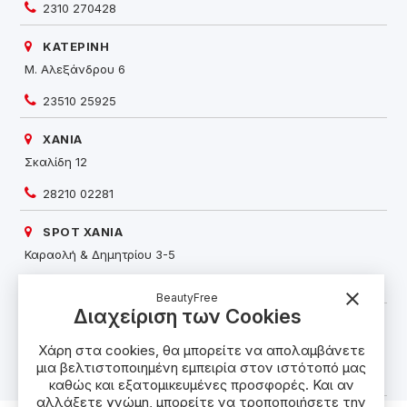
2310 270428
ΚΑΤΕΡΙΝΗ
Μ. Αλεξάνδρου 6
23510 25925
ΧΑΝΙΑ
Σκαλίδη 12
28210 02281
SPOT ΧΑΝΙΑ
Καραολή & Δημητρίου 3-5
28210 58524
close
BeautyFree
Διαχείριση των Cookies
ΡΕΘΥΜΝΟ
Κουντουριώτου 84
Χάρη στα cookies, θα μπορείτε να απολαμβάνετε
μια βελτιστοποιημένη εμπειρία στον ιστότοπό μας
28310 58995
καθώς και εξατομικευμένες προσφορές. Και αν
αλλάξετε γνώμη, μπορείτε να τροποποιήσετε την