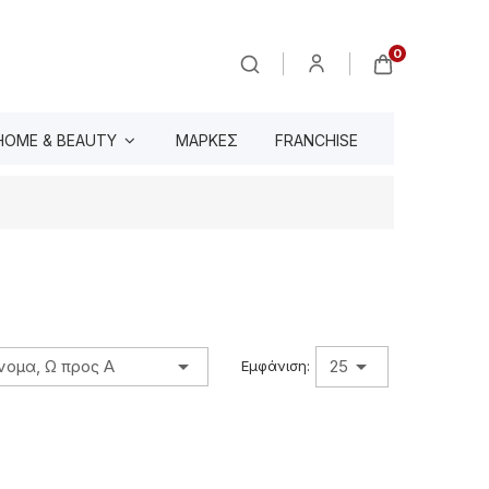
0
HOME & BEAUTY
ΜΆΡΚΕΣ
FRANCHISE


νομα, Ω προς Α
25
Εμφάνιση: