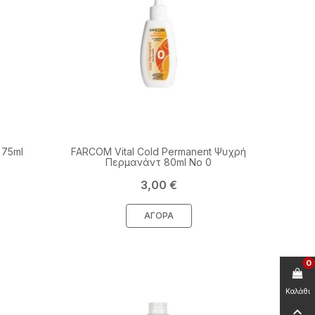
 75ml
FARCOM Vital Cold Permanent Ψυχρή
Περμανάντ 80ml Νο 0
Τιμή
3,00 €
ΑΓΟΡΆ
0
Καλάθι
