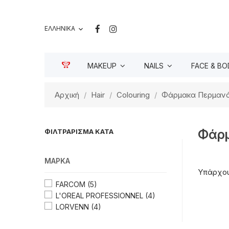
ΕΛΛΗΝΙΚΆ

MAKEUP
NAILS
FACE & BO
Αρχική
Hair
Colouring
Φάρμακα Περμαν
Φάρμ
ΦΙΛΤΡΆΡΙΣΜΑ ΚΑΤΆ
ΜΆΡΚΑ
Υπάρχου
FARCΟΜ
(5)
L'OREAL PROFESSIONNEL
(4)
LORVENN
(4)