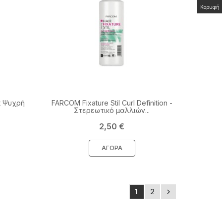
Κορυφή
t Ψυχρή
FARCOM Fixature Stil Curl Definition -
Στερεωτικό μαλλιών...
Τιμή
2,50 €
ΑΓΟΡΆ
1
2
