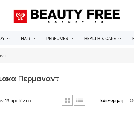
DY
HAIR
PERFUMES
HEALTH & CARE
άντ
ακα Περμανάντ
Ό
Ταξινόμηση:
ν 13 προϊόντα.