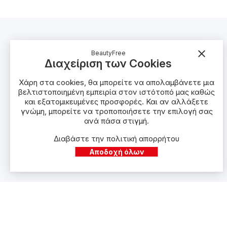
close
BeautyFree
ΠΛΗΡΟΦΟΡΊΕΣ
ΠΡΟΪΌΝΤΑ
Διαχείριση των Cookies
Χάρη στα cookies, θα μπορείτε να απολαμβάνετε μια
Πολιτική Προστασίας
Νέα προϊόντα
βελτιστοποιημένη εμπειρία στον ιστότοπό μας καθώς
Όροι Χρήσης
Κορυφαίες Πωλήσεις
και εξατομικευμένες προσφορές. Και αν αλλάξετε
γνώμη, μπορείτε να τροποποιήσετε την επιλογή σας
Τρόποι Αποστολής
Beauty Bazaar
ανά πάσα στιγμή.
Τρόποι Πληρωμής
1+1 Δώρο
Διαβάστε την πολιτική απορρήτου
Συχνές Ερωτήσεις
Beauty Set Web Only
Αποδοχή όλων
ΒΡΕΊΤΕ ΜΑΣ
ΑΘΗΝΑ
ΛΑΡ