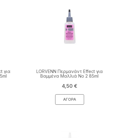
t για
LORVENN Περμανάντ Effect για
5ml
Βαμμένα Μαλλιά No 2 85ml
Τιμή
4,50 €
ΑΓΟΡΆ