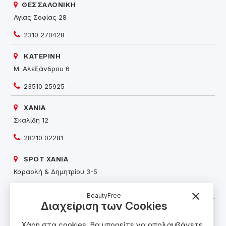
ΘΕΣΣΑΛΟΝΙΚΗ
Αγίας Σοφίας 28
2310 270428
ΚΑΤΕΡΙΝΗ
Μ. Αλεξάνδρου 6
23510 25925
ΧΑΝΙΑ
Σκαλίδη 12
28210 02281
SPOT ΧΑΝΙΑ
Καραολή & Δημητρίου 3-5
28210 58524
close
BeautyFree
Διαχείριση των Cookies
ΡΕΘΥΜΝΟ
Κουντουριώτου 84
Χάρη στα cookies, θα μπορείτε να απολαμβάνετε