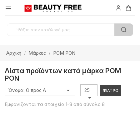

Αρχική
Μάρκες
POM PON
Λίστα προϊόντων κατά μάρκα POM
PON

Όνομα, Ω προς Α
25
ΦΊΛΤΡΟ

Εμφανίζονται τα στοιχεία 1-8 από σύνολο 8