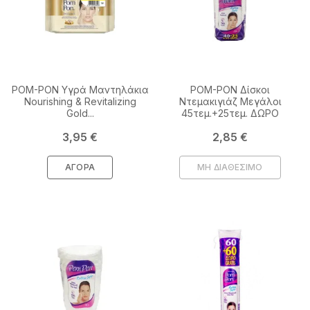
POM-PON Υγρά Μαντηλάκια
POM-PON Δίσκοι
Nourishing & Revitalizing
Ντεμακιγιάζ Μεγάλοι
Gold...
45τεμ.+25τεμ. ΔΩΡΟ
Τιμή
Τιμή
3,95 €
2,85 €
ΑΓΟΡΆ
ΜΗ ΔΙΑΘΕΣΙΜΟ