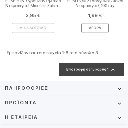
POM-PON Υγρά Μαντηλάκια
POM PON Στρογγυλοί Δίσκοι
Ντεμακιγιάζ Micellair Zafirri...
Ντεμακιγιάζ 100τμχ
Τιμή
Τιμή
3,95 €
1,99 €
ΜΗ ΔΙΑΘΕΣΙΜΟ
ΑΓΟΡΆ
Εμφανίζονται τα στοιχεία 1-8 από σύνολο 8

Επιστροφή στην κορυφή
ΠΛΗΡΟΦΟΡΊΕΣ

ΠΡΟΪΌΝΤΑ

Η ΕΤΑΙΡΕΊΑ
