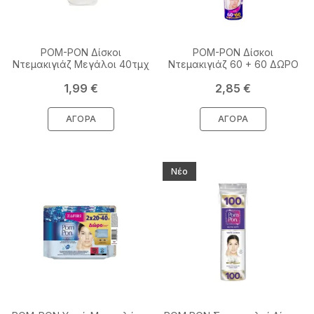
POM-PON Δίσκοι
POM-PON Δίσκοι
Ντεμακιγιάζ Μεγάλοι 40τμχ
Ντεμακιγιάζ 60 + 60 ΔΩΡΟ
Τιμή
Τιμή
1,99 €
2,85 €
ΑΓΟΡΆ
ΑΓΟΡΆ
Νέο